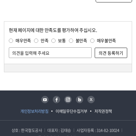
현재 페이지에 대한 만족도를 평가하여 주십시오.
콘텐츠 만족도 조사
만족도 조사
매우만족
만족
보통
불만족
매우불만족
담당자 정보
담당자 정보
유튜브
페이스북
인스타그램
블로그
트위터
개인정보처리방침
이메일무단수집거부
저작권정책
상호 : 한국철도공사
대표자 : 김태승
사업자등록 : 314-82-10024