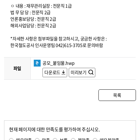
ㅇ 내용 : 재무관리실장 : 전문직 1급
법 무 담 당 : 전문직 2급
언론홍보담당 : 전문직 2급
해외사업담당 : 전문직 2급
*자세한 사항은 첨부파일을 참고하시고, 궁금한 사항은 :
한국철도공사 인사운영팀 042)615-3705로 문의바람
공모_붙임물.hwp
파일
다운로드
미리보기
목록
현재 페이지에 대한 만족도를 평가하여 주십시오.
콘텐츠 만족도 조사
만족도 조사