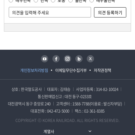
매우만족
만족
보통
불만족
매우불만족
담당자 정보
담당자 정보
유튜브
페이스북
인스타그램
블로그
트위터
개인정보처리방침
이메일무단수집거부
저작권정책
상호 : 한국철도공사
대표자 : 김태승
사업자등록 : 314-82-10024
통신판매업신고 : 대전 동구-0233호
대전광역시 동구 중앙로 240
고객센터 : 1588-7788(이용료 : 발신자부담)
대표전화 : 042-472-5000
팩스 : 02-361-8385
COPYRIGHT ⓒ KOREA RAILROAD. ALL RIGHTS RESERVED.
계열사