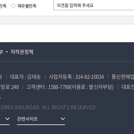
만족
매우불만족
부
저작권정책
사
대표자 : 김태승
사업자등록 : 314-82-10024
통신판매업신
앙로 240
고객센터 : 1588-7788(이용료 : 발신자부담)
대표전화
5
OREA RAILROAD. ALL RIGHTS RESERVED.
관련사이트