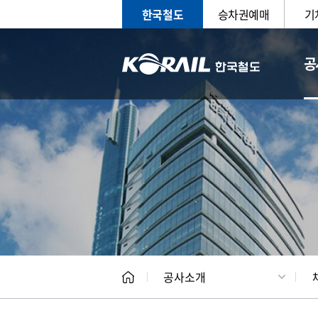
한국철도
승차권예매
기
공
CEO
일반현
공사소개