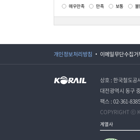
매우만족
만족
보통
불
개인정보처리방침
이메일무단수집거
상호 : 한국철도공
대전광역시 동구 중
팩스 : 02-361-838
COPYRIGHT ⓒ K
계열사