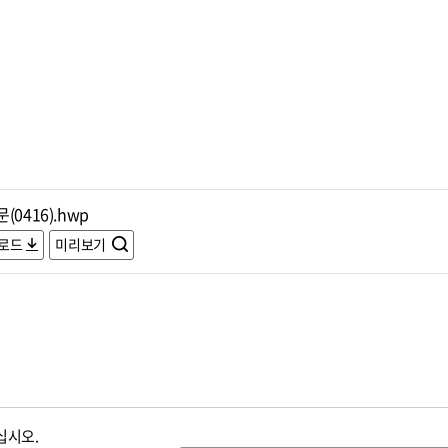
(0416).hwp
로드
미리보기
십시오.