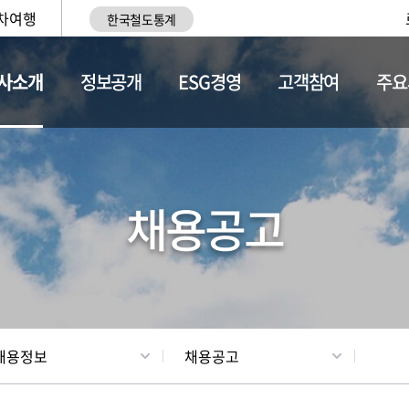
차여행
한국철도통계
사소개
정보공개
ESG경영
고객참여
주요
황
조직현황
채용정보
채용공고
채용정보
채용공고