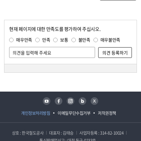
현재 페이지에 대한 만족도를 평가하여 주십시오.
콘텐츠 만족도 조사
만족도 조사
매우만족
만족
보통
불만족
매우불만족
담당자 정보
담당자 정보
유튜브
페이스북
인스타그램
블로그
트위터
개인정보처리방침
이메일무단수집거부
저작권정책
상호 : 한국철도공사
대표자 : 김태승
사업자등록 : 314-82-10024
통신판매업신고 : 대전 동구-0233호