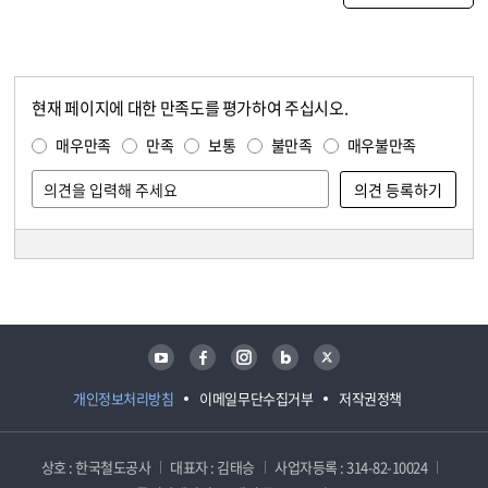
현재 페이지에 대한 만족도를 평가하여 주십시오.
콘텐츠 만족도 조사
만족도 조사
매우만족
만족
보통
불만족
매우불만족
담당자 정보
담당자 정보
유튜브
페이스북
인스타그램
블로그
트위터
개인정보처리방침
이메일무단수집거부
저작권정책
상호 : 한국철도공사
대표자 : 김태승
사업자등록 : 314-82-10024