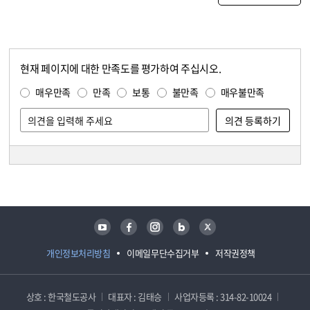
현재 페이지에 대한 만족도를 평가하여 주십시오.
콘텐츠 만족도 조사
만족도 조사
매우만족
만족
보통
불만족
매우불만족
담당자 정보
담당자 정보
유튜브
페이스북
인스타그램
블로그
트위터
개인정보처리방침
이메일무단수집거부
저작권정책
상호 : 한국철도공사
대표자 : 김태승
사업자등록 : 314-82-10024