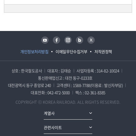
담당자 정보
담당자 정보
유튜브
페이스북
인스타그램
블로그
트위터
개인정보처리방침
이메일무단수집거부
저작권정책
상호 : 한국철도공사
대표자 : 김태승
사업자등록 : 314-82-10024
통신판매업신고 : 대전 동구-0233호
대전광역시 동구 중앙로 240
고객센터 : 1588-7788(이용료 : 발신자부담)
대표전화 : 042-472-5000
팩스 : 02-361-8385
COPYRIGHT ⓒ KOREA RAILROAD. ALL RIGHTS RESERVED.
계열사
관련사이트