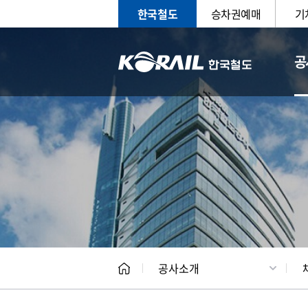
한국철도
승차권예매
기
공
CEO
일반현
공사소개