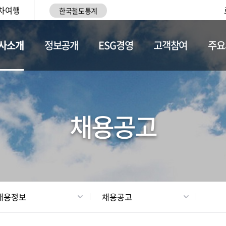
차여행
한국철도통계
사소개
정보공개
ESG경영
고객참여
주요
황
조직현황
채용정보
채용공고
채용정보
채용공고