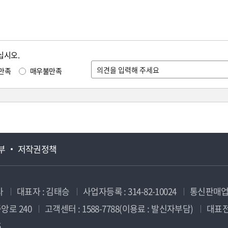
십시오.
만족
매우불만족
부
저작권정책
사
대표자 : 김태승
사업자등록 : 314-82-10024
통신판매업신
앙로 240
고객센터 : 1588-7788(이용료 : 발신자부담)
대표전화
5