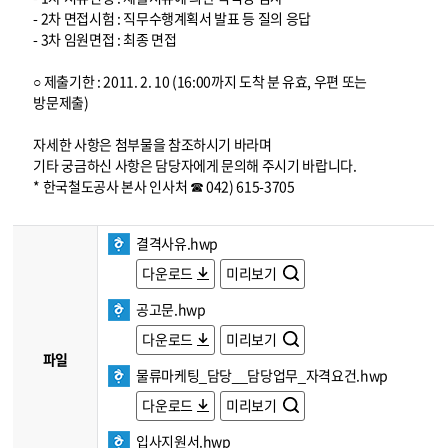
- 2차 면접시험 : 직무수행계획서 발표 등 질의 응답
- 3차 임원면접 : 최종 면접
○ 제출기한 : 2011. 2. 10 (16:00까지 도착 분 유효, 우편 또는
방문제출)
자세한 사항은 첨부물을 참조하시기 바라며
기타 궁금하신 사항은 담당자에게 문의해 주시기 바랍니다.
* 한국철도공사 본사 인사처 ☎ 042) 615-3705
결격사유.hwp
다운로드
미리보기
공고문.hwp
다운로드
미리보기
파일
물류마케팅_담당__담당업무_자격요건.hwp
다운로드
미리보기
입사지원서.hwp