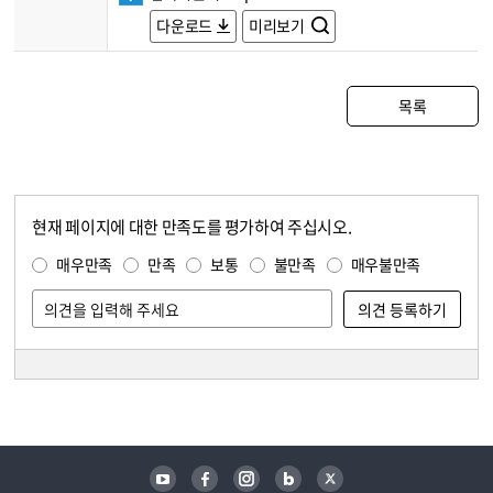
다운로드
미리보기
목록
현재 페이지에 대한 만족도를 평가하여 주십시오.
콘텐츠 만족도 조사
만족도 조사
매우만족
만족
보통
불만족
매우불만족
담당자 정보
담당자 정보
유튜브
페이스북
인스타그램
블로그
트위터