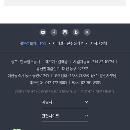
담당자 정보
담당자 정보
유튜브
페이스북
인스타그램
블로그
트위터
개인정보처리방침
이메일무단수집거부
저작권정책
상호 : 한국철도공사
대표자 : 김태승
사업자등록 : 314-82-10024
통신판매업신고 : 대전 동구-0233호
대전광역시 동구 중앙로 240
고객센터 : 1588-7788(이용료 : 발신자부담)
대표전화 : 042-472-5000
팩스 : 02-361-8385
COPYRIGHT ⓒ KOREA RAILROAD. ALL RIGHTS RESERVED.
계열사
관련사이트