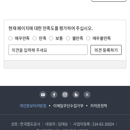
현재 페이지에 대한 만족도를 평가하여 주십시오.
콘텐츠 만족도 조사
만족도 조사
매우만족
만족
보통
불만족
매우불만족
담당자 정보
담당자 정보
유튜브
페이스북
인스타그램
블로그
트위터
개인정보처리방침
이메일무단수집거부
저작권정책
상호 : 한국철도공사
대표자 : 김태승
사업자등록 : 314-82-10024