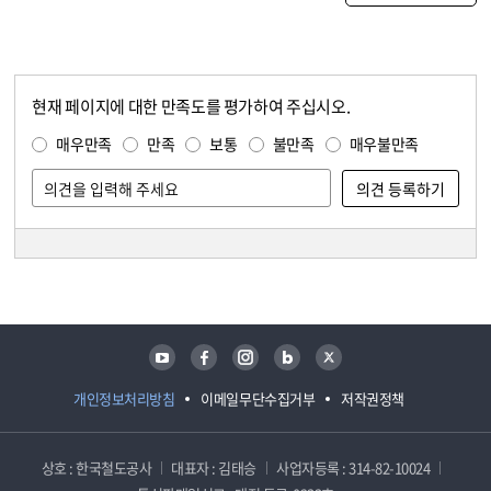
현재 페이지에 대한 만족도를 평가하여 주십시오.
콘텐츠 만족도 조사
만족도 조사
매우만족
만족
보통
불만족
매우불만족
담당자 정보
담당자 정보
유튜브
페이스북
인스타그램
블로그
트위터
개인정보처리방침
이메일무단수집거부
저작권정책
상호 : 한국철도공사
대표자 : 김태승
사업자등록 : 314-82-10024