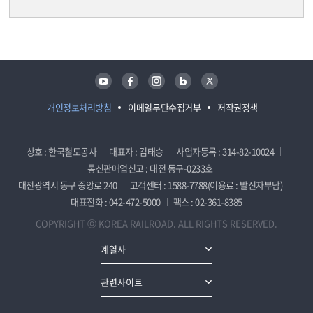
담당자 정보
담당자 정보
유튜브
페이스북
인스타그램
블로그
트위터
개인정보처리방침
이메일무단수집거부
저작권정책
상호 : 한국철도공사
대표자 : 김태승
사업자등록 : 314-82-10024
통신판매업신고 : 대전 동구-0233호
대전광역시 동구 중앙로 240
고객센터 : 1588-7788(이용료 : 발신자부담)
대표전화 : 042-472-5000
팩스 : 02-361-8385
COPYRIGHT ⓒ KOREA RAILROAD. ALL RIGHTS RESERVED.
계열사
관련사이트