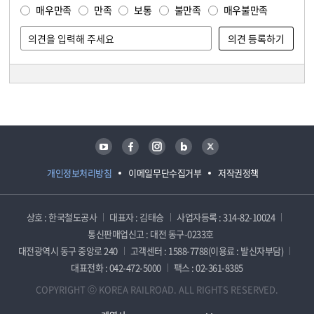
매우만족
만족
보통
불만족
매우불만족
담당자 정보
담당자 정보
유튜브
페이스북
인스타그램
블로그
트위터
개인정보처리방침
이메일무단수집거부
저작권정책
상호 : 한국철도공사
대표자 : 김태승
사업자등록 : 314-82-10024
통신판매업신고 : 대전 동구-0233호
대전광역시 동구 중앙로 240
고객센터 : 1588-7788(이용료 : 발신자부담)
대표전화 : 042-472-5000
팩스 : 02-361-8385
COPYRIGHT ⓒ KOREA RAILROAD. ALL RIGHTS RESERVED.