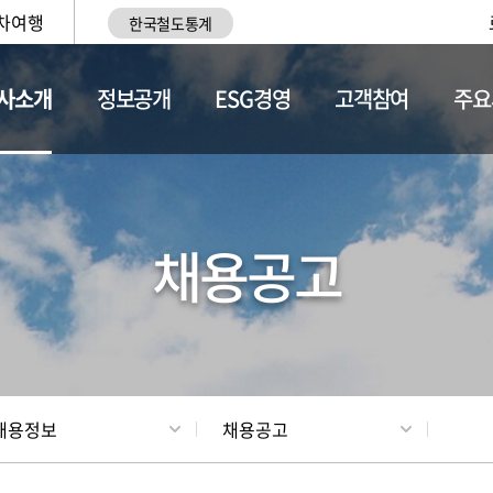
차여행
한국철도통계
사소개
정보공개
ESG경영
고객참여
주요
황
조직현황
채용정보
채용공고
채용정보
채용공고