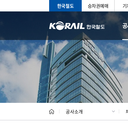
한국철도
승차권예매
기
공
CEO
일반현
공사소개