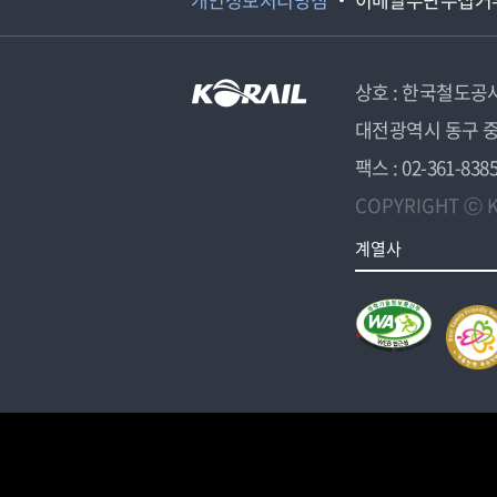
상호 : 한국철도공
대전광역시 동구 중
팩스 : 02-361-838
COPYRIGHT ⓒ K
계열사