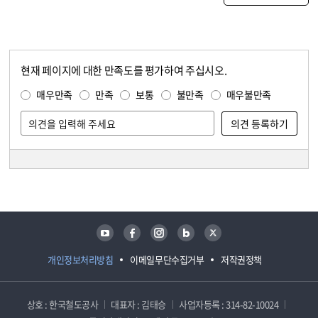
현재 페이지에 대한 만족도를 평가하여 주십시오.
콘텐츠 만족도 조사
만족도 조사
매우만족
만족
보통
불만족
매우불만족
담당자 정보
담당자 정보
유튜브
페이스북
인스타그램
블로그
트위터
개인정보처리방침
이메일무단수집거부
저작권정책
상호 : 한국철도공사
대표자 : 김태승
사업자등록 : 314-82-10024