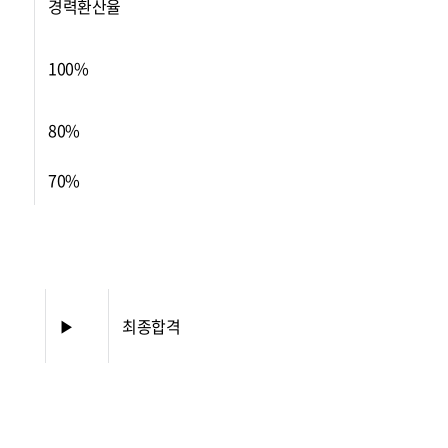
경력환산율
100%
80%
70%
▶
최종합격