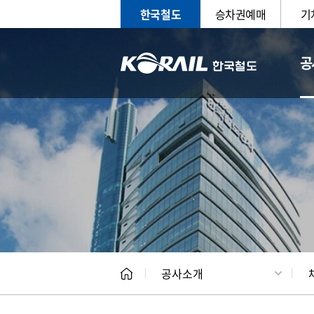
한국철도
승차권예매
기
공
CEO
일반현
공사소개