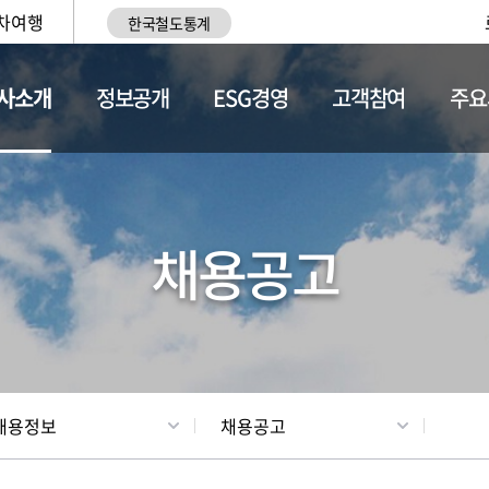
차여행
한국철도통계
사소개
정보공개
ESG경영
고객참여
주요
황
조직현황
채용정보
채용공고
채용정보
채용공고