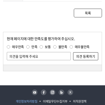
목록
현재 페이지에 대한 만족도를 평가하여 주십시오.
콘텐츠 만족도 조사
만족도 조사
매우만족
만족
보통
불만족
매우불만족
담당자 정보
담당자 정보
유튜브
페이스북
인스타그램
블로그
트위터
개인정보처리방침
이메일무단수집거부
저작권정책