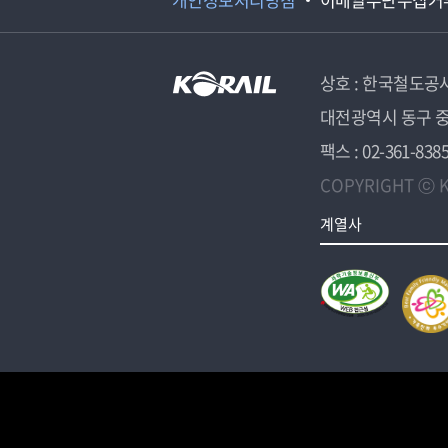
상호 : 한국철도공
대전광역시 동구 중
팩스 : 02-361-838
COPYRIGHT ⓒ K
계열사