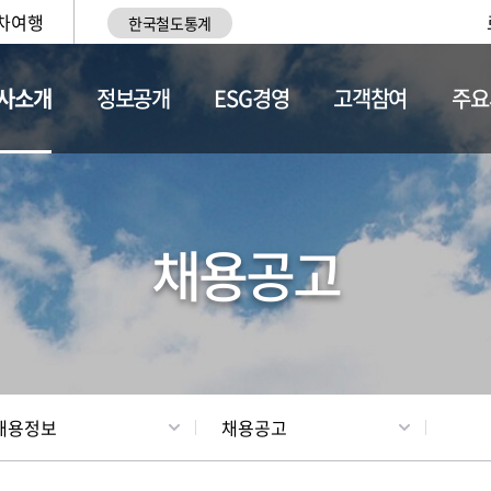
차여행
한국철도통계
사소개
정보공개
ESG경영
고객참여
주요
황
조직현황
채용정보
채용공고
채용정보
채용공고