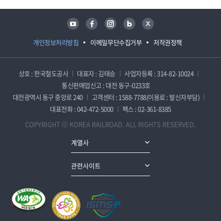
유튜브
페이스북
인스타그램
블로그
트위터
개인정보처리방침
이메일무단수집거부
저작권정책
상호 : 한국철도공사
대표자 : 김태승
사업자등록 : 314-82-10024
통신판매업신고 : 대전 동구-0233호
대전광역시 동구 중앙로 240
고객센터 : 1588-7788(이용료 : 발신자부담)
대표전화 : 042-472-5000
팩스 : 02-361-8385
COPYRIGHT ⓒ KOREA RAILROAD. ALL RIGHTS RESERVED.
계열사
관련사이트