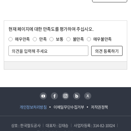
현재 페이지에 대한 만족도를 평가하여 주십시오.
콘텐츠 만족도 조사
만족도 조사
매우만족
만족
보통
불만족
매우불만족
담당자 정보
담당자 정보
유튜브
페이스북
인스타그램
블로그
트위터
개인정보처리방침
이메일무단수집거부
저작권정책
상호 : 한국철도공사
대표자 : 김태승
사업자등록 : 314-82-10024