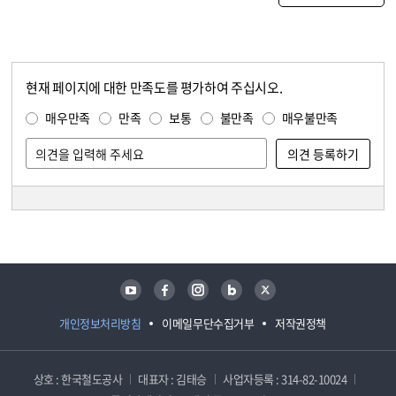
현재 페이지에 대한 만족도를 평가하여 주십시오.
콘텐츠 만족도 조사
만족도 조사
매우만족
만족
보통
불만족
매우불만족
담당자 정보
담당자 정보
유튜브
페이스북
인스타그램
블로그
트위터
개인정보처리방침
이메일무단수집거부
저작권정책
상호 : 한국철도공사
대표자 : 김태승
사업자등록 : 314-82-10024