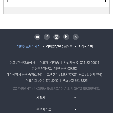
담당자 정보
담당자 정보
유튜브
페이스북
인스타그램
블로그
트위터
개인정보처리방침
이메일무단수집거부
저작권정책
상호 : 한국철도공사
대표자 : 김태승
사업자등록 : 314-82-10024
통신판매업신고 : 대전 동구-0233호
대전광역시 동구 중앙로 240
고객센터 : 1588-7788(이용료 : 발신자부담)
대표전화 : 042-472-5000
팩스 : 02-361-8385
COPYRIGHT ⓒ KOREA RAILROAD. ALL RIGHTS RESERVED.
계열사
관련사이트