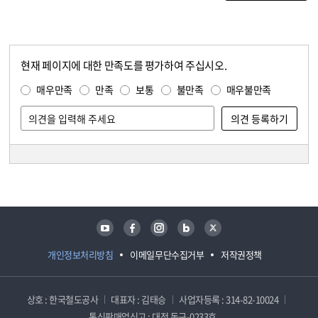
현재 페이지에 대한 만족도를 평가하여 주십시오.
콘텐츠 만족도 조사
만족도 조사
매우만족
만족
보통
불만족
매우불만족
담당자 정보
담당자 정보
유튜브
페이스북
인스타그램
블로그
트위터
개인정보처리방침
이메일무단수집거부
저작권정책
상호 : 한국철도공사
대표자 : 김태승
사업자등록 : 314-82-10024
통신판매업신고 : 대전 동구-0233호