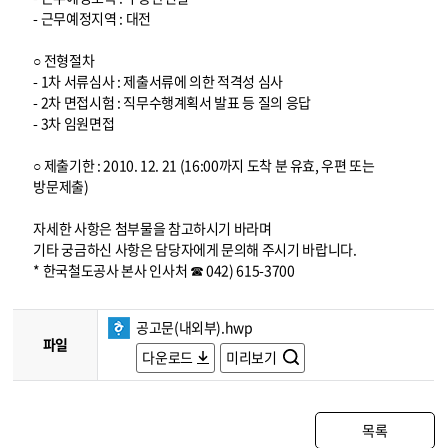
- 근무예정지역 : 대전
○ 전형절차
- 1차 서류심사 : 제출서류에 의한 적격성 심사
- 2차 면접시험 : 직무수행계획서 발표 등 질의 응답
- 3차 임원면접
○ 제출기한 : 2010. 12. 21 (16:00까지 도착 분 유효, 우편 또는
방문제출)
자세한 사항은 첨부물을 참고하시기 바라며
기타 궁금하신 사항은 담당자에게 문의해 주시기 바랍니다.
* 한국철도공사 본사 인사처 ☎ 042) 615-3700
공고문(내외부).hwp
파일
다운로드
미리보기
목록