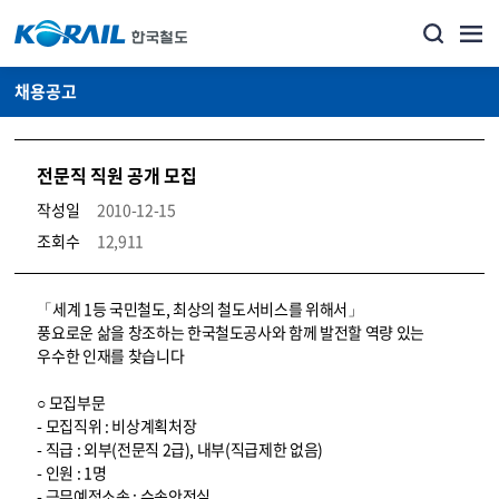
채용공고
전문직 직원 공개 모집
작성일
2010-12-15
조회수
12,911
코레일소개_경영공시_채용공고 상세보기 – 내용, 파일, 담당자 연락처로 구성
「세계 1등 국민철도, 최상의 철도서비스를 위해서」
풍요로운 삶을 창조하는 한국철도공사와 함께 발전할 역량 있는
우수한 인재를 찾습니다
○ 모집부문
- 모집직위 : 비상계획처장
- 직급 : 외부(전문직 2급), 내부(직급제한 없음)
- 인원 : 1명
- 근무예정소속 : 수송안전실