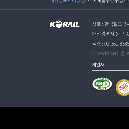
상호 : 한국철도공
대전광역시 동구 중
팩스 : 02-361-838
COPYRIGHT ⓒ K
계열사