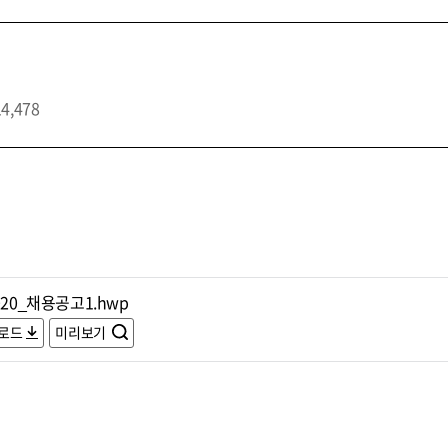
14,478
020_채용공고1.hwp
로드
미리보기