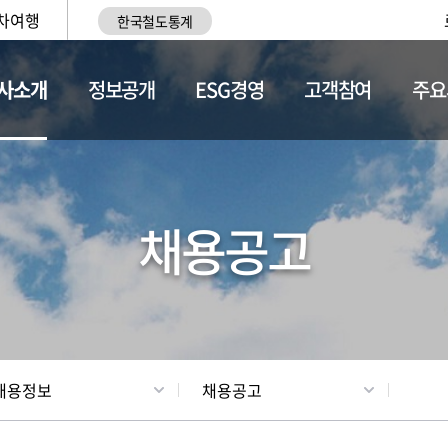
차여행
한국철도통계
사소개
정보공개
ESG경영
고객참여
주요
황
조직현황
채용정보
채용공고
채용정보
채용공고