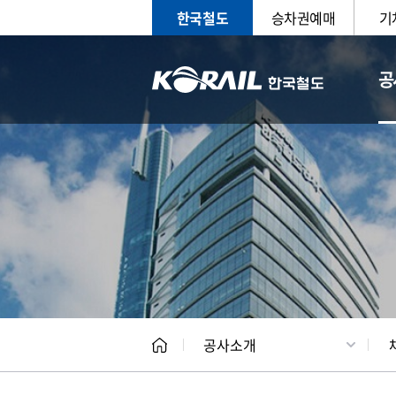
한국철도
승차권예매
기
공
CEO
일반현
공사소개