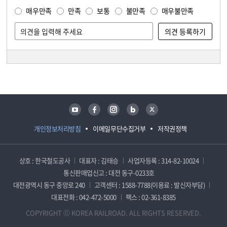
매우만족
만족
보통
불만족
매우불만족
담당자 정보
담당자 정보
유튜브
페이스북
인스타그램
블로그
트위터
개인정보처리방침
이메일무단수집거부
저작권정책
상호 : 한국철도공사
대표자 : 김태승
사업자등록 : 314-82-10024
통신판매업신고 : 대전 동구-0233호
대전광역시 동구 중앙로 240
고객센터 : 1588-7788(이용료 : 발신자부담)
대표전화 : 042-472-5000
팩스 : 02-361-8385
COPYRIGHT ⓒ KOREA RAILROAD. ALL RIGHTS RESERVED.