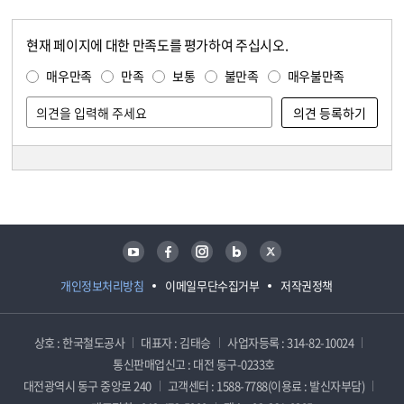
현재 페이지에 대한 만족도를 평가하여 주십시오.
콘텐츠 만족도 조사
만족도 조사
매우만족
만족
보통
불만족
매우불만족
담당자 정보
담당자 정보
유튜브
페이스북
인스타그램
블로그
트위터
개인정보처리방침
이메일무단수집거부
저작권정책
상호 : 한국철도공사
대표자 : 김태승
사업자등록 : 314-82-10024
통신판매업신고 : 대전 동구-0233호
대전광역시 동구 중앙로 240
고객센터 : 1588-7788(이용료 : 발신자부담)