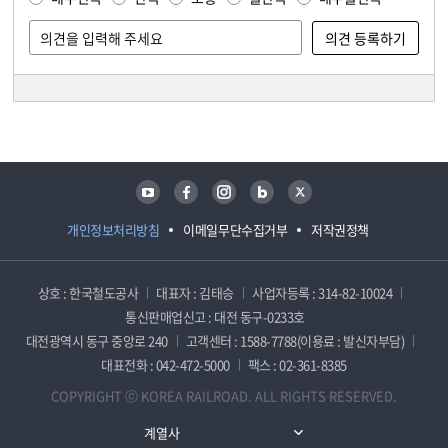
담당자 정보
담당자 정보
유튜브
페이스북
인스타그램
블로그
트위터
개인정보처리방침
이메일무단수집거부
저작권정책
상호 : 한국철도공사
대표자 : 김태승
사업자등록 : 314-82-10024
통신판매업신고 : 대전 동구-0233호
대전광역시 동구 중앙로 240
고객센터 : 1588-7788(이용료 : 발신자부담)
대표전화 : 042-472-5000
팩스 : 02-361-8385
COPYRIGHT ⓒ KOREA RAILROAD. ALL RIGHTS RESERVED.
계열사