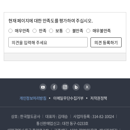
현재 페이지에 대한 만족도를 평가하여 주십시오.
콘텐츠 만족도 조사
만족도 조사
매우만족
만족
보통
불만족
매우불만족
담당자 정보
담당자 정보
유튜브
페이스북
인스타그램
블로그
트위터
개인정보처리방침
이메일무단수집거부
저작권정책
상호 : 한국철도공사
대표자 : 김태승
사업자등록 : 314-82-10024
통신판매업신고 : 대전 동구-0233호