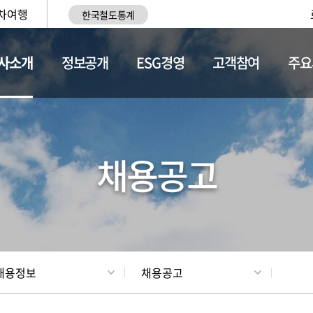
차여행
한국철도통계
사소개
정보공개
ESG경영
고객참여
주요
황
조직현황
채용정보
채용공고
채용정보
채용공고