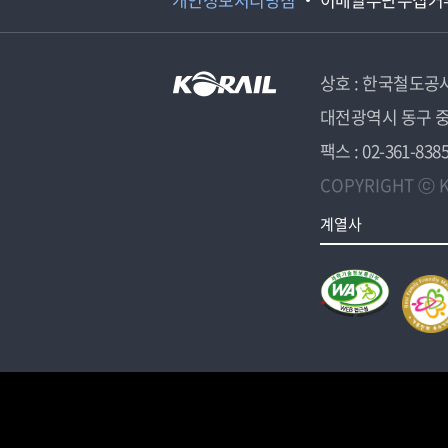
상호 : 한국철도공
대전광역시 동구 중
팩스 : 02-361-838
COPYRIGHT ⓒ K
계열사