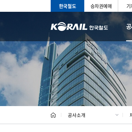
한국철도
승차권예매
기
공
CEO
일반현
공사소개