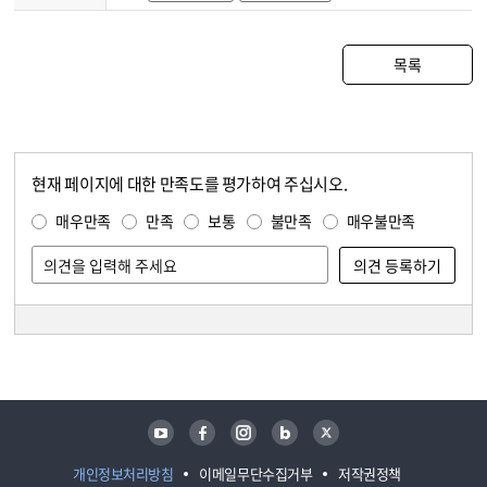
목록
현재 페이지에 대한 만족도를 평가하여 주십시오.
콘텐츠 만족도 조사
만족도 조사
매우만족
만족
보통
불만족
매우불만족
담당자 정보
담당자 정보
유튜브
페이스북
인스타그램
블로그
트위터
개인정보처리방침
이메일무단수집거부
저작권정책