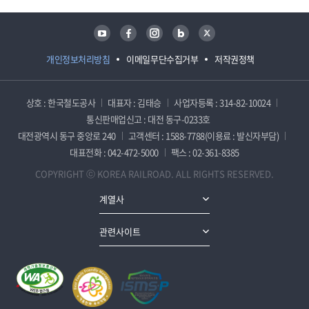
유튜브
페이스북
인스타그램
블로그
트위터
개인정보처리방침
이메일무단수집거부
저작권정책
상호 : 한국철도공사
대표자 : 김태승
사업자등록 : 314-82-10024
통신판매업신고 : 대전 동구-0233호
대전광역시 동구 중앙로 240
고객센터 : 1588-7788(이용료 : 발신자부담)
대표전화 : 042-472-5000
팩스 : 02-361-8385
COPYRIGHT ⓒ KOREA RAILROAD. ALL RIGHTS RESERVED.
계열사
관련사이트