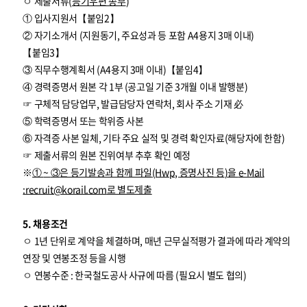
ㅇ 제출서류(
등기우편 송부
)
① 입사지원서【붙임2】
② 자기소개서 (지원동기, 주요성과 등 포함 A4용지 3매 이내)
【붙임3】
③ 직무수행계획서 (A4용지 3매 이내)【붙임4】
④ 경력증명서 원본 각 1부 (공고일 기준 3개월 이내 발행분)
☞ 구체적 담당업무, 발급담당자 연락처, 회사 주소 기재 必
⑤ 학력증명서 또는 학위증 사본
⑥ 자격증 사본 일체, 기타 주요 실적 및 경력 확인자료(해당자에 한함)
☞ 제출서류의 원본 진위여부 추후 확인 예정
※
①
~
③
은 등기발송과 함께 파일
(Hwp,
증명사진 등
)
을
e-Mail
:
recruit@korail.com
로 별도제출
5. 채용조건
ㅇ 1년 단위로 계약을 체결하며, 매년 근무실적평가 결과에 따라 계약의
연장 및 연봉조정 등을 시행
ㅇ 연봉수준 : 한국철도공사 사규에 따름 (필요시 별도 협의)