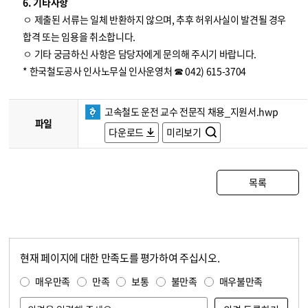
6. 기타사항
ㅇ 제출된 서류는 일체 반환하지 않으며, 추후 허위사실이 발견될 경우
합격 또는 임용을 취소합니다.
ㅇ 기타 궁금하신 사항은 담당자에게 문의해 주시기 바랍니다.
* 한국철도공사 인사노무실 인사운영처 ☎ 042) 615-3704
고속철도 운전 교수 전문직 채용_지원서.hwp
파일
다운로드
미리보기
목록
현재 페이지에 대한 만족도를 평가하여 주십시오.
콘텐츠 만족도 조사
만족도 조사
매우만족
만족
보통
불만족
매우불만족