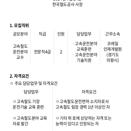
한국철도공사 사장
1. 모집직위
공모분야
직급
인원
담당업무
근무소속
ㆍ고속운전분야
코레일
고속철도
교육훈련
인재개발원
운전분야
전문직4급
2
ㆍ고속운전분야
(경기도
교수
기술지원
의왕시)
2. 자격요건
ㅇ 주요 담당업무 및 자격요건
담당업무
자격요건
ㅇ고속철도 기장
ㅇ고속철도운전면허 소지자로서
운전기술 교육 훈련
고속철도 팀장 경력 1년 이상인 자
ㅇ고속철도분야 교육
ㅇ기타 위 호에 상당하는 자격 또는
자료 발간
능력이 있다고 인정되는 자