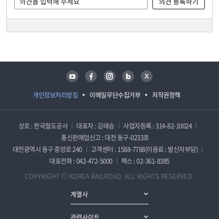
담당자 정보
담당자 정보
유튜브
페이스북
인스타그램
블로그
트위터
개인정보처리방침
이메일무단수집거부
저작권정책
상호 : 한국철도공사
대표자 : 김태승
사업자등록 : 314-82-10024
통신판매업신고 : 대전 동구-0233호
대전광역시 동구 중앙로 240
고객센터 : 1588-7788(이용료 : 발신자부담)
대표전화 : 042-472-5000
팩스 : 02-361-8385
COPYRIGHT ⓒ KOREA RAILROAD. ALL RIGHTS RESERVED.
계열사
관련사이트