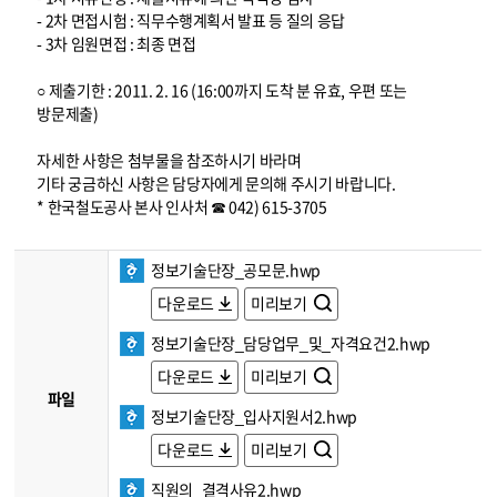
- 2차 면접시험 : 직무수행계획서 발표 등 질의 응답
- 3차 임원면접 : 최종 면접
○ 제출기한 : 2011. 2. 16 (16:00까지 도착 분 유효, 우편 또는
방문제출)
자세한 사항은 첨부물을 참조하시기 바라며
기타 궁금하신 사항은 담당자에게 문의해 주시기 바랍니다.
* 한국철도공사 본사 인사처 ☎ 042) 615-3705
정보기술단장_공모문.hwp
다운로드
미리보기
정보기술단장_담당업무_및_자격요건2.hwp
다운로드
미리보기
파일
정보기술단장_입사지원서2.hwp
다운로드
미리보기
직원의_결격사유2.hwp