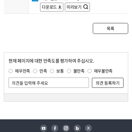
다운로드
미리보기
목록
현재 페이지에 대한 만족도를 평가하여 주십시오.
콘텐츠 만족도 조사
만족도 조사
매우만족
만족
보통
불만족
매우불만족
담당자 정보
담당자 정보
유튜브
페이스북
인스타그램
블로그
트위터