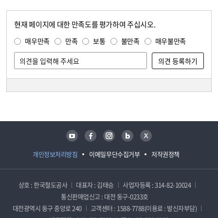
현재 페이지에 대한 만족도를 평가하여 주십시오.
콘텐츠 만족도 조사
만족도 조사
매우만족
만족
보통
불만족
매우불만족
담당자 정보
담당자 정보
유튜브
페이스북
인스타그램
블로그
트위터
개인정보처리방침
이메일무단수집거부
저작권정책
상호 : 한국철도공사
대표자 : 김태승
사업자등록 : 314-82-10024
통신판매업신고 : 대전 동구-0233호
대전광역시 동구 중앙로 240
고객센터 : 1588-7788(이용료 : 발신자부담)