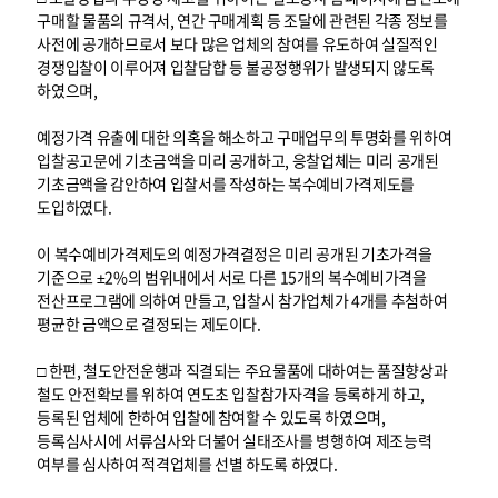
구매할 물품의 규격서, 연간 구매계획 등 조달에 관련된 각종 정보를
사전에 공개하므로서 보다 많은 업체의 참여를 유도하여 실질적인
경쟁입찰이 이루어져 입찰담합 등 불공정행위가 발생되지 않도록
하였으며,
예정가격 유출에 대한 의혹을 해소하고 구매업무의 투명화를 위하여
입찰공고문에 기초금액을 미리 공개하고, 응찰업체는 미리 공개된
기초금액을 감안하여 입찰서를 작성하는 복수예비가격제도를
도입하였다.
이 복수예비가격제도의 예정가격결정은 미리 공개된 기초가격을
기준으로 ±2%의 범위내에서 서로 다른 15개의 복수예비가격을
전산프로그램에 의하여 만들고, 입찰시 참가업체가 4개를 추첨하여
평균한 금액으로 결정되는 제도이다.
□ 한편, 철도안전운행과 직결되는 주요물품에 대하여는 품질향상과
철도 안전확보를 위하여 연도초 입찰참가자격을 등록하게 하고,
등록된 업체에 한하여 입찰에 참여할 수 있도록 하였으며,
등록심사시에 서류심사와 더불어 실태조사를 병행하여 제조능력
여부를 심사하여 적격업체를 선별 하도록 하였다.