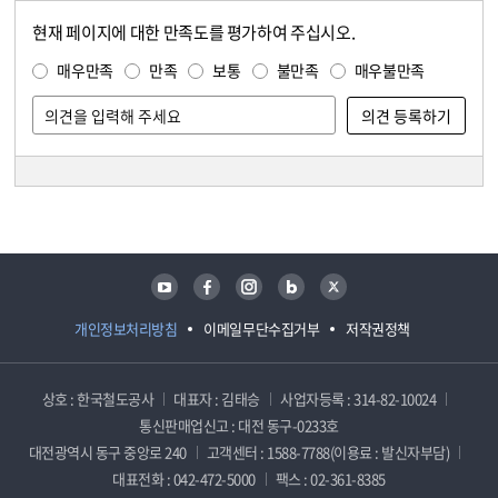
현재 페이지에 대한 만족도를 평가하여 주십시오.
콘텐츠 만족도 조사
만족도 조사
매우만족
만족
보통
불만족
매우불만족
담당자 정보
담당자 정보
유튜브
페이스북
인스타그램
블로그
트위터
개인정보처리방침
이메일무단수집거부
저작권정책
상호 : 한국철도공사
대표자 : 김태승
사업자등록 : 314-82-10024
통신판매업신고 : 대전 동구-0233호
대전광역시 동구 중앙로 240
고객센터 : 1588-7788(이용료 : 발신자부담)
대표전화 : 042-472-5000
팩스 : 02-361-8385