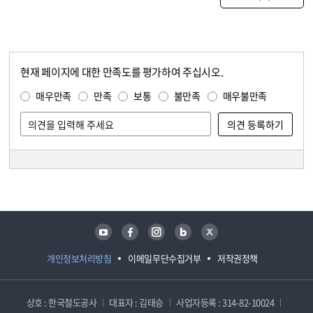
현재 페이지에 대한 만족도를 평가하여 주십시오.
콘텐츠 만족도 조사
만족도 조사
매우만족
만족
보통
불만족
매우불만족
담당자 정보
담당자 정보
유튜브
페이스북
인스타그램
블로그
트위터
개인정보처리방침
이메일무단수집거부
저작권정책
상호 : 한국철도공사
대표자 : 김태승
사업자등록 : 314-82-10024