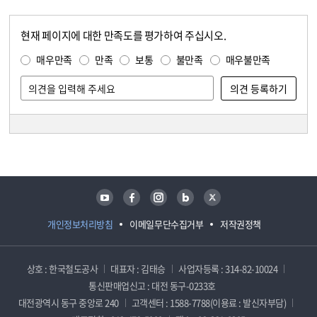
현재 페이지에 대한 만족도를 평가하여 주십시오.
콘텐츠 만족도 조사
만족도 조사
매우만족
만족
보통
불만족
매우불만족
담당자 정보
담당자 정보
유튜브
페이스북
인스타그램
블로그
트위터
개인정보처리방침
이메일무단수집거부
저작권정책
상호 : 한국철도공사
대표자 : 김태승
사업자등록 : 314-82-10024
통신판매업신고 : 대전 동구-0233호
대전광역시 동구 중앙로 240
고객센터 : 1588-7788(이용료 : 발신자부담)