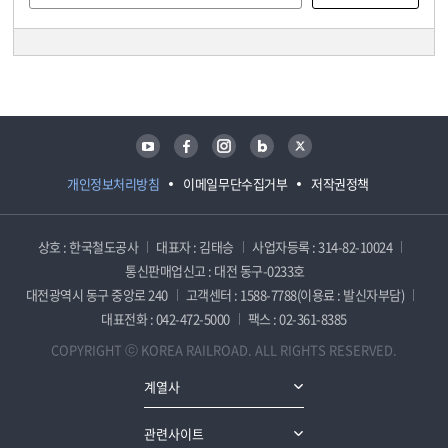
담당자 정보
담당자 정보
유튜브
페이스북
인스타그램
블로그
트위터
개인정보처리방침
이메일무단수집거부
저작권정책
상호 : 한국철도공사
대표자 : 김태승
사업자등록 : 314-82-10024
통신판매업신고 : 대전 동구-0233호
대전광역시 동구 중앙로 240
고객센터 : 1588-7788(이용료 : 발신자부담)
대표전화 : 042-472-5000
팩스 : 02-361-8385
COPYRIGHT ⓒ KOREA RAILROAD. ALL RIGHTS RESERVED.
계열사
관련사이트