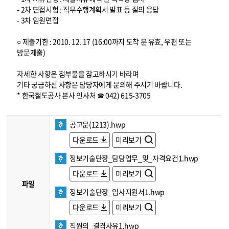
- 2차 면접시험 : 직무수행계획서 발표 등 질의 응답
- 3차 임원면접
○ 제출기한 : 2010. 12. 17 (16:00까지 도착 분 유효, 우편 또는
방문제출)
자세한 사항은 첨부물을 참고하시기 바라며
기타 궁금하신 사항은 담당자에게 문의해 주시기 바랍니다.
* 한국철도공사 본사 인사처 ☎ 042) 615-3705
공고문(1213).hwp
다운로드
미리보기
정보기술단장_담당업무_및_자격요건1.hwp
다운로드
미리보기
파일
정보기술단장_입사지원서1.hwp
다운로드
미리보기
직원의_결격사유1.hwp