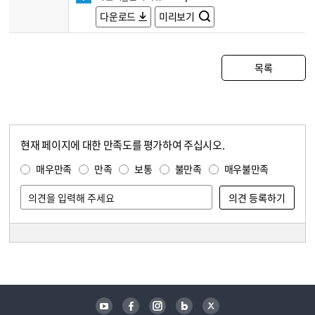
다운로드
미리보기
목록
현재 페이지에 대한 만족도를 평가하여 주십시오.
콘텐츠 만족도 조사
만족도 조사
매우만족
만족
보통
불만족
매우불만족
담당자 정보
담당자 정보
유튜브
페이스북
인스타그램
블로그
트위터