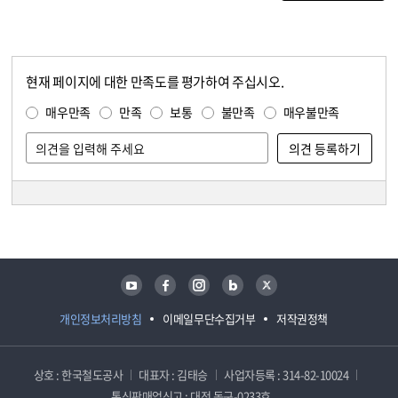
현재 페이지에 대한 만족도를 평가하여 주십시오.
콘텐츠 만족도 조사
만족도 조사
매우만족
만족
보통
불만족
매우불만족
담당자 정보
담당자 정보
유튜브
페이스북
인스타그램
블로그
트위터
개인정보처리방침
이메일무단수집거부
저작권정책
상호 : 한국철도공사
대표자 : 김태승
사업자등록 : 314-82-10024
통신판매업신고 : 대전 동구-0233호