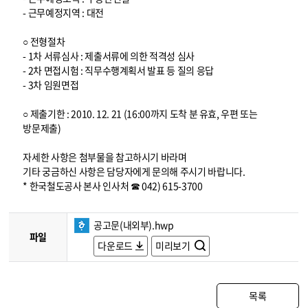
- 근무예정지역 : 대전
○ 전형절차
- 1차 서류심사 : 제출서류에 의한 적격성 심사
- 2차 면접시험 : 직무수행계획서 발표 등 질의 응답
- 3차 임원면접
○ 제출기한 : 2010. 12. 21 (16:00까지 도착 분 유효, 우편 또는
방문제출)
자세한 사항은 첨부물을 참고하시기 바라며
기타 궁금하신 사항은 담당자에게 문의해 주시기 바랍니다.
* 한국철도공사 본사 인사처 ☎ 042) 615-3700
공고문(내외부).hwp
파일
다운로드
미리보기
목록