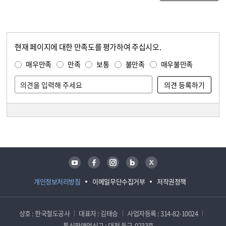
현재 페이지에 대한 만족도를 평가하여 주십시오.
콘텐츠 만족도 조사
만족도 조사
매우만족
만족
보통
불만족
매우불만족
담당자 정보
담당자 정보
유튜브
페이스북
인스타그램
블로그
트위터
개인정보처리방침
이메일무단수집거부
저작권정책
상호 : 한국철도공사
대표자 : 김태승
사업자등록 : 314-82-10024
통신판매업신고 : 대전 동구-0233호