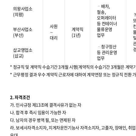
ㆍ배차,
의왕사업소
철송,
(의왕)
오퍼레이터
등 컨테이너
사원
부산사업소
계약직
물류운영
∼
(부산)
(1년)
업무
대리
ㆍ청구정산
삽교영업소
등 관리운영
(삽교)
업무
* 정규직 및 계약직 수습기간 3개월 시행(계약직의 수습기간 3개월은 계약
* 근무평정 결과 우수 계약직 근로자에 대하여 계약연장 또는 정규직 전환 
2. 자격조건
가. 인사규정 제13조에 결격사유가 없는 자
나. 합격 후 즉시 임용이 가능한 자
다. 남자의 경우 병역 필, 또는 면제된 자
라. 보세사자격소지자, 지게차운전기능사 자격소지자, 고졸자, 장애인, 
우대