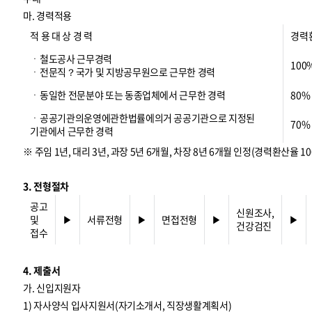
마. 경력적용
적 용 대 상 경 력
경력
ㆍ철도공사 근무경력
100
ㆍ전문직？국가 및 지방공무원으로 근무한 경력
ㆍ동일한 전문분야 또는 동종업체에서 근무한 경력
80%
ㆍ공공기관의운영에관한법률에의거 공공기관으로 지정된
70%
기관에서 근무한 경력
※ 주임 1년, 대리 3년, 과장 5년 6개월, 차장 8년 6개월 인정(경력환산율 10
3. 전형절차
공고
신원조사,
및
▶
서류전형
▶
면접전형
▶
▶
건강검진
접수
4. 제출서
가. 신입지원자
1) 자사양식 입사지원서(자기소개서, 직장생활계획서)