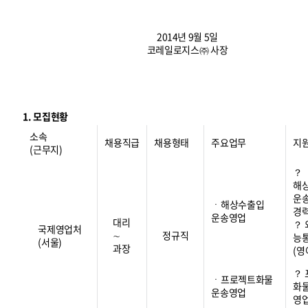
2014년 9월 5일
코레일로지스㈜ 사장
1. 모집현황
소속
채용직급
채용형태
주요업무
지
(근무지)
？
해
운
ㆍ해상수출입
경
운송영업
대리
？
국제영업처
∼
정규직
능
(서울)
과장
(영
？
ㆍ프로젝트화물
화
운송영업
영