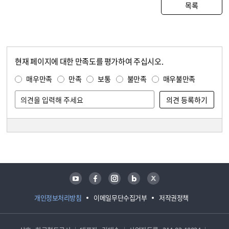
목록
현재 페이지에 대한 만족도를 평가하여 주십시오.
콘텐츠 만족도 조사
만족도 조사
매우만족
만족
보통
불만족
매우불만족
담당자 정보
담당자 정보
유튜브
페이스북
인스타그램
블로그
트위터
개인정보처리방침
이메일무단수집거부
저작권정책