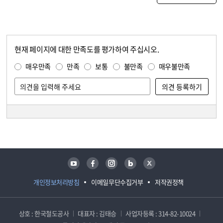
현재 페이지에 대한 만족도를 평가하여 주십시오.
콘텐츠 만족도 조사
만족도 조사
매우만족
만족
보통
불만족
매우불만족
담당자 정보
담당자 정보
유튜브
페이스북
인스타그램
블로그
트위터
개인정보처리방침
이메일무단수집거부
저작권정책
상호 : 한국철도공사
대표자 : 김태승
사업자등록 : 314-82-10024