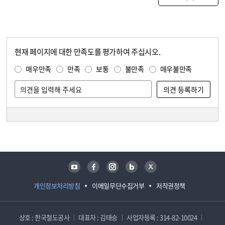
현재 페이지에 대한 만족도를 평가하여 주십시오.
콘텐츠 만족도 조사
만족도 조사
매우만족
만족
보통
불만족
매우불만족
담당자 정보
담당자 정보
유튜브
페이스북
인스타그램
블로그
트위터
개인정보처리방침
이메일무단수집거부
저작권정책
상호 : 한국철도공사
대표자 : 김태승
사업자등록 : 314-82-10024