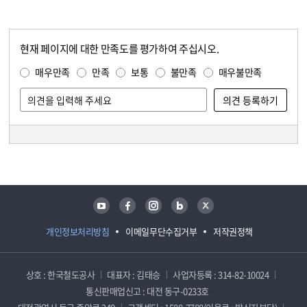
현재 페이지에 대한 만족도를 평가하여 주십시오.
콘텐츠 만족도 조사
만족도 조사
매우만족
만족
보통
불만족
매우불만족
담당자 정보
담당자 정보
유튜브
페이스북
인스타그램
블로그
트위터
개인정보처리방침
이메일무단수집거부
저작권정책
상호 : 한국철도공사
대표자 : 김태승
사업자등록 : 314-82-10024
통신판매업신고 : 대전 동구-0233호