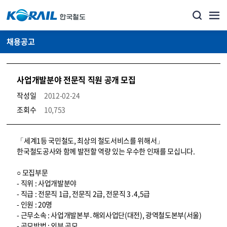
채용공고
사업개발분야 전문직 직원 공개 모집
작성일
2012-02-24
조회수
10,753
코레일소개_경영공시_채용공고 상세보기 – 내용, 파일, 담당자 연락처로 구성
「세계1등 국민철도, 최상의 철도서비스를 위해서」
한국철도공사와 함께 발전할 역량 있는 우수한 인재를 모십니다.
○ 모집부문
- 직위 : 사업개발분야
- 직급 : 전문직 1급, 전문직 2급, 전문직 3․4,5급
- 인원 : 20명
- 근무소속 : 사업개발본부․해외사업단(대전), 광역철도본부(서울)
- 공모방법 : 외부 공모