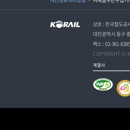
상호 : 한국철도공
대전광역시 동구 중
팩스 : 02-361-838
COPYRIGHT ⓒ K
계열사