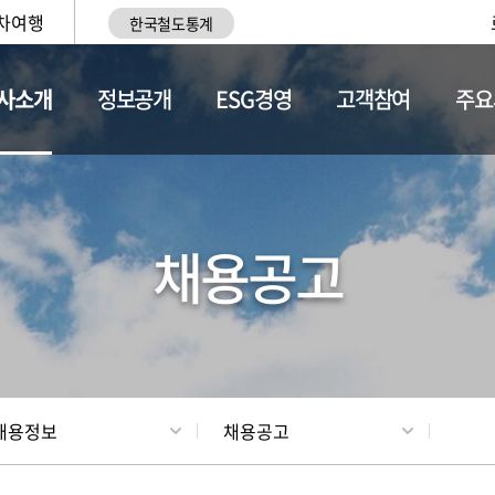
차여행
한국철도통계
사소개
정보공개
ESG경영
고객참여
주요
황
조직현황
채용정보
채용공고
채용정보
채용공고