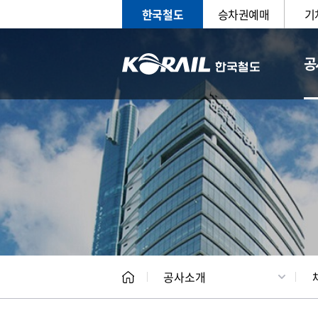
한국철도
승차권예매
기
공
CEO
일반현
공사소개