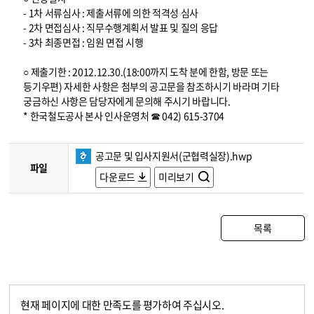
- 1차 서류심사 : 제출서류에 의한 적격성 심사
- 2차 면접심사 : 직무수행계획서 발표 및 질의 응답
- 3차 최종면접 : 임원 면접 시행
○ 제출기한 : 2012.12.30.(18:00까지 도착 분에 한함, 방문 또는
등기우편) 자세한 사항은 첨부의 공고문을 참조하시기 바라며 기타
궁금하신 사항은 담당자에게 문의해 주시기 바랍니다.
* 한국철도공사 본사 인사운영처 ☎ 042) 615-3704
공고문 및 입사지원서(군협력실장).hwp
파일
다운로드
미리보기
목록
현재 페이지에 대한 만족도를 평가하여 주십시오.
콘텐츠 만족도 조사
만족도 조사