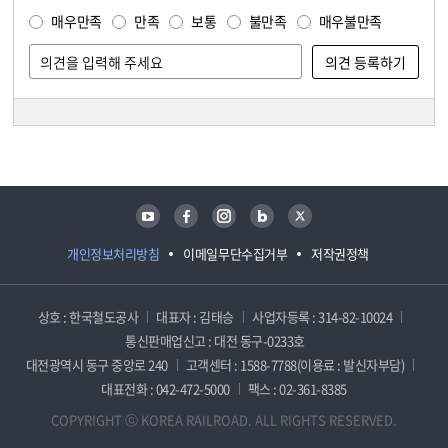
매우만족
만족
보통
불만족
매우불만족
담당자 정보
담당자 정보
유튜브
페이스북
인스타그램
블로그
트위터
개인정보처리방침
이메일무단수집거부
저작권정책
상호 : 한국철도공사
대표자 : 김태승
사업자등록 : 314-82-10024
통신판매업신고 : 대전 동구-0233호
대전광역시 동구 중앙로 240
고객센터 : 1588-7788(이용료 : 발신자부담)
대표전화 : 042-472-5000
팩스 : 02-361-8385
COPYRIGHT ⓒ KOREA RAILROAD. ALL RIGHTS RESERVED.