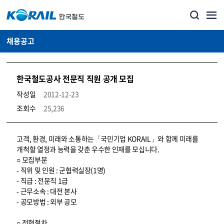
채용공고
한국철도공사 전문직 직원 공개 모집
작성일
2012-12-23
조회수
25,236
코레일소개_경영공시_채용공고 상세보기 – 내용, 파일, 담당자 연락처로 구성
고객, 환경, 미래와 소통하는「국민기업 KORAIL」와 함께 미래를
개척할 열정과 능력을 갖춘 우수한 인재를 모십니다.
○ 모집부문
- 직위 및 인원 : 군협력실장(1명)
- 직급 : 전문직 1급
- 근무소속 : 대전 본사
- 공모방법 : 외부 공모
○ 전형절차