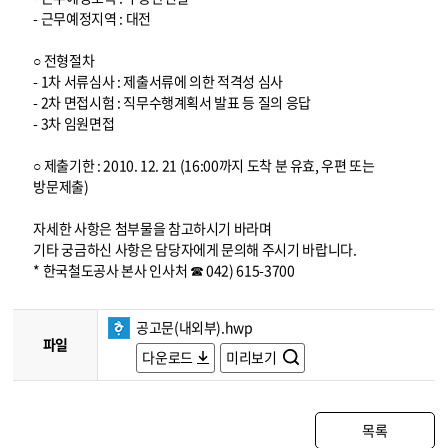
- 근무예정지역 : 대전
○ 전형절차
- 1차 서류심사 : 제출서류에 의한 적격성 심사
- 2차 면접시험 : 직무수행계획서 발표 등 질의 응답
- 3차 임원면접
○ 제출기한 : 2010. 12. 21 (16:00까지 도착 분 유효, 우편 또는
방문제출)
자세한 사항은 첨부물을 참고하시기 바라며
기타 궁금하신 사항은 담당자에게 문의해 주시기 바랍니다.
* 한국철도공사 본사 인사처 ☎ 042) 615-3700
공고문(내외부).hwp
파일
다운로드
미리보기
목록