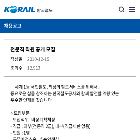
채용공고
전문직 직원 공개 모집
작성일
2010-12-15
조회수
12,913
코레일소개_경영공시_채용공고 상세보기 – 내용, 파일, 담당자 연락처로 구성
「세계 1등 국민철도, 최상의 철도서비스를 위해서」
풍요로운 삶을 창조하는 한국철도공사와 함께 발전할 역량 있는
우수한 인재를 찾습니다
○ 모집부문
- 모집직위 : 비상계획처장
- 직급 : 외부(전문직 2급), 내부(직급제한 없음)
- 인원 : 1명
- 근무예정소속 : 수송안전실