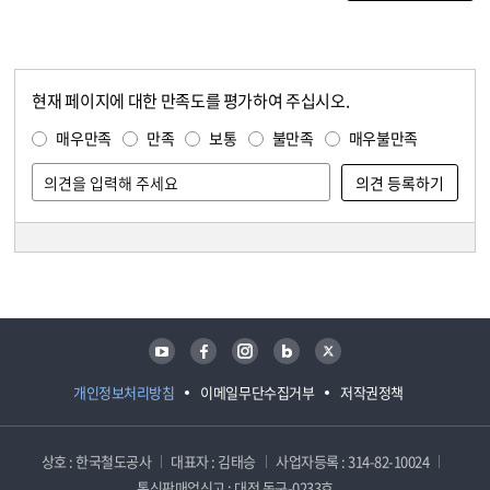
현재 페이지에 대한 만족도를 평가하여 주십시오.
콘텐츠 만족도 조사
만족도 조사
매우만족
만족
보통
불만족
매우불만족
담당자 정보
담당자 정보
유튜브
페이스북
인스타그램
블로그
트위터
개인정보처리방침
이메일무단수집거부
저작권정책
상호 : 한국철도공사
대표자 : 김태승
사업자등록 : 314-82-10024
통신판매업신고 : 대전 동구-0233호