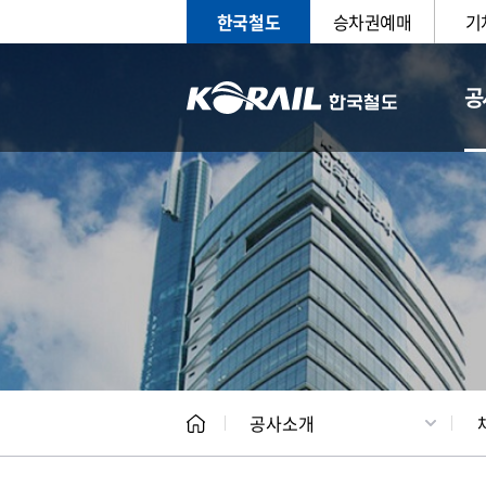
한국철도
승차권예매
기
공
CEO
일반현
공사소개