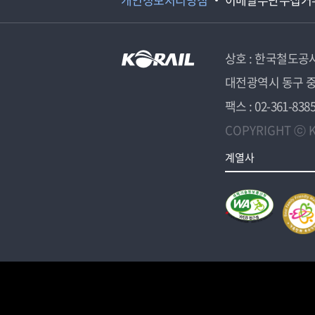
상호 : 한국철도공
대전광역시 동구 중
팩스 : 02-361-838
COPYRIGHT ⓒ K
계열사