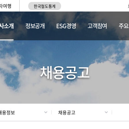
차여행
한국철도통계
사소개
정보공개
ESG경영
고객참여
주요
황
조직현황
채용정보
채용공고
채용정보
채용공고